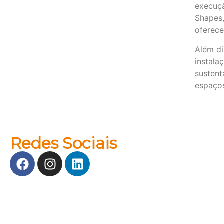
execuçã
Shapes,
oferece
Além di
instala
sustent
espaços
Redes Sociais