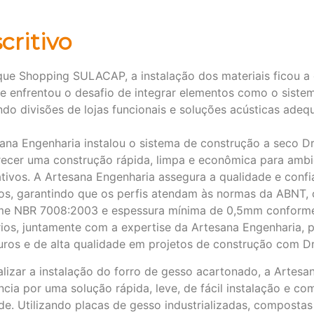
critivo
ue Shopping SULACAP, a instalação dos materiais ficou a
e enfrentou o desafio de integrar elementos como o sistem
ndo divisões de lojas funcionais e soluções acústicas adeq
ana Engenharia instalou o sistema de construção a seco Dr
ecer uma construção rápida, limpa e econômica para ambie
tivos. A Artesana Engenharia assegura a qualidade e confi
dos, garantindo que os perfis atendam às normas da ABNT,
me NBR 7008:2003 e espessura mínima de 0,5mm conforme 
ios, juntamente com a expertise da Artesana Engenharia, 
ros e de alta qualidade em projetos de construção com Dr
alizar a instalação do forro de gesso acartonado, a Artes
ncia por uma solução rápida, leve, de fácil instalação e c
de. Utilizando placas de gesso industrializadas, composta