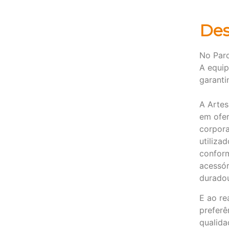
Des
No Parq
A equip
garanti
A Artes
em ofer
corpora
utiliza
confor
acessór
duradou
E ao re
preferê
qualida