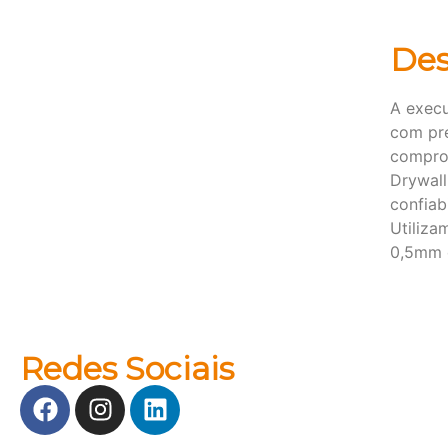
Des
A execu
com pre
comprov
Drywall
confiab
Utiliza
0,5mm c
Redes Sociais