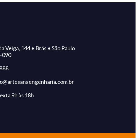
da Veiga, 144 • Brás • São Paulo
-090
9888
o@artesanaengenharia.com.br
exta 9h às 18h