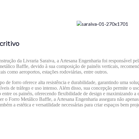
critivo
strução da Livraria Saraiva, a Artesana Engenharia foi responsável pela
metálico Baffle, devido à sua composição de painéis verticais, recomend
ais como aeroportos, estações rodoviárias, entre outros.
ipo de forro oferece alta resistência e durabilidade, garantindo uma solu
níveis de tráfego e uso intenso. Além disso, sua concepção permite o uso
 entre os painéis, oferecendo flexibilidade de design e maximizando a 
er o Forro Metálico Baffle, a Artesana Engenharia assegura não apenas a
mbém a estética e versatilidade necessárias para criar espaços bem proj