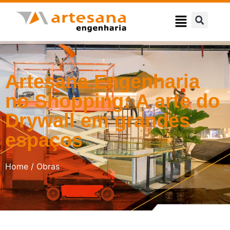
Artesana Engenharia
no Shopping: A arte do
Drywall em grandes
espaços
Home / Obras